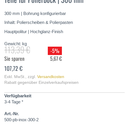
springen
300 mm | Bohrung konfigurierbar
Inhalt: Polierscheiben & Polierpasten
Hauptpolitur | Hochglanz-Finish
Gewicht:
kg
113,39 €
-5%
Sie sparen
5,67 €
107,72 €
Exkl. MwSt.
,
zzgl.
Versandkosten
Rabatt gegenüber Einzelverkaufspreisen
Verfügbarkeit
3-4 Tage *
Art.-Nr.
500-pb-inox-300-2