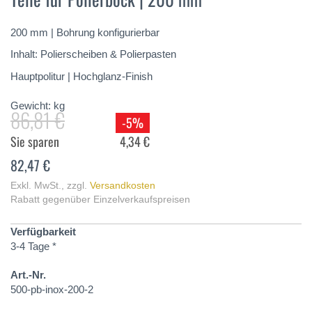
springen
200 mm | Bohrung konfigurierbar
Inhalt: Polierscheiben & Polierpasten
Hauptpolitur | Hochglanz-Finish
Gewicht:
kg
86,81 €
-5%
Sie sparen
4,34 €
82,47 €
Exkl. MwSt.
,
zzgl.
Versandkosten
Rabatt gegenüber Einzelverkaufspreisen
Verfügbarkeit
3-4 Tage *
Art.-Nr.
500-pb-inox-200-2