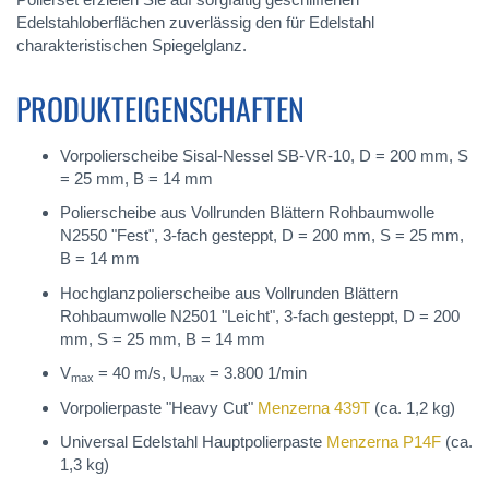
Edelstahloberflächen zuverlässig den für Edelstahl
charakteristischen Spiegelglanz.
PRODUKTEIGENSCHAFTEN
Vorpolierscheibe Sisal-Nessel SB-VR-10, D = 200 mm, S
= 25 mm, B = 14 mm
Polierscheibe aus Vollrunden Blättern Rohbaumwolle
N2550 "Fest", 3-fach gesteppt, D = 200 mm, S = 25 mm,
B = 14 mm
Hochglanzpolierscheibe aus Vollrunden Blättern
Rohbaumwolle N2501 "Leicht", 3-fach gesteppt, D = 200
mm, S = 25 mm, B = 14 mm
V
= 40 m/s, U
= 3.800 1/min
max
max
Vorpolierpaste "Heavy Cut"
Menzerna 439T
(ca. 1,2 kg)
Universal Edelstahl Hauptpolierpaste
Menzerna P14F
(ca.
1,3 kg)