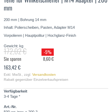
springen
mm
200 mm | Bohrung 14 mm
Inhalt: Polierscheiben, Pasten, Adapter M14
Vorpolieren | Hauptpolitur | Hochglanz-Finish
Gewicht:
kg
172,02 €
-5%
Sie sparen
8,60 €
163,42 €
Exkl. MwSt.
,
zzgl.
Versandkosten
Rabatt gegenüber Einzelverkaufspreisen
Verfügbarkeit
3-4 Tage *
Art.-Nr.
500-ws-inox-a-200-3