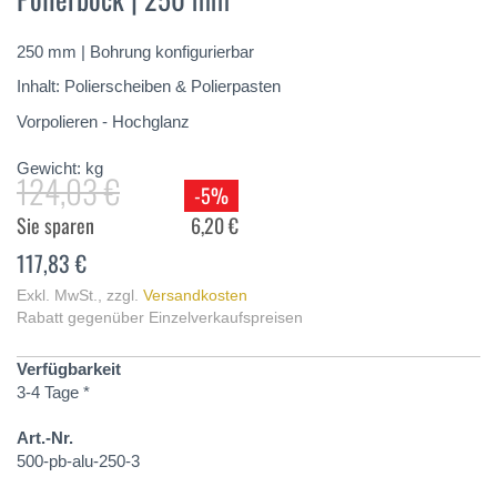
springen
250 mm | Bohrung konfigurierbar
Inhalt: Polierscheiben & Polierpasten
Vorpolieren - Hochglanz
Gewicht:
kg
124,03 €
-5%
Sie sparen
6,20 €
117,83 €
Exkl. MwSt.
,
zzgl.
Versandkosten
Rabatt gegenüber Einzelverkaufspreisen
Verfügbarkeit
3-4 Tage *
Art.-Nr.
500-pb-alu-250-3