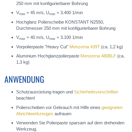
250 mm mit konfigurierbarer Bohrung
V
= 45 m/s, U
= 3.400 1/min
max
max
Hochglanz Polierscheibe KONSTANT N2550,
Durchmesser 250 mm mit konfigurierbarer Bohrung
V
= 40 m/s, U
= 3.100 1/min
max
max
Vorpolierpaste "Heavy Cut"
Menzerna 439T
(ca. 1,2 kg)
Aluminium Hochglanzpolierpaste
Menzerna 480BLF
(ca.
1,3 kg)
ANWENDUNG
Schutzausrüstung tragen und
Sicherheitsvorschriften
beachten!
Polierscheiben vor Gebrauch mit Hilfe eines
geeigneten
Abrichtwerkzeuges
aufrauen
Verwenden Sie Polierpaste sparsam auf dem drehenden
Werkzeug.