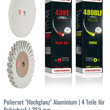
der
Bildergalerie
springen
Zum
Anfang
Polierset "Hochglanz" Aluminium | 4 Teile für
der
Polierbock | 250 mm
Bildergalerie