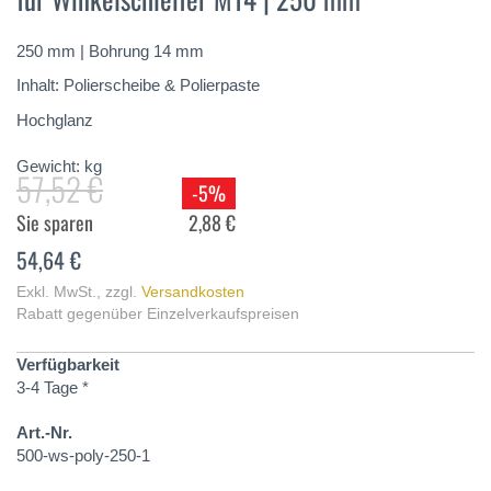
springen
250 mm | Bohrung 14 mm
Inhalt: Polierscheibe & Polierpaste
Hochglanz
Gewicht:
kg
57,52 €
-5%
Sie sparen
2,88 €
54,64 €
Exkl. MwSt.
,
zzgl.
Versandkosten
Rabatt gegenüber Einzelverkaufspreisen
Verfügbarkeit
3-4 Tage *
Art.-Nr.
500-ws-poly-250-1