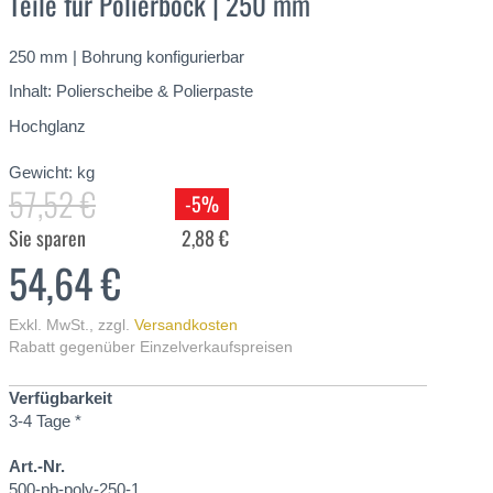
Teile für Polierbock | 250 mm
250 mm | Bohrung konfigurierbar
Inhalt: Polierscheibe & Polierpaste
Hochglanz
Gewicht:
kg
57,52 €
-5%
Sie sparen
2,88 €
54,64 €
Exkl. MwSt.
,
zzgl.
Versandkosten
Rabatt gegenüber Einzelverkaufspreisen
Verfügbarkeit
3-4 Tage *
Art.-Nr.
500-pb-poly-250-1