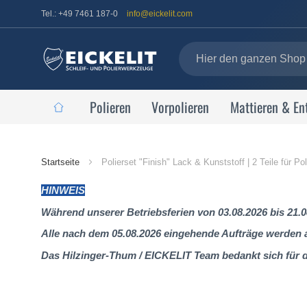
Tel.: +49 7461 187-0
info@eickelit.com
Polieren
Vorpolieren
Mattieren & En
Startseite
Startseite
Polierset "Finish" Lack & Kunststoff | 2 Teile für P
HINWEIS
Während unserer Betriebsferien von 03.08.2026 bis 21.0
Alle nach dem 05.08.2026 eingehende Aufträge werden al
Das Hilzinger-Thum / EICKELIT Team bedankt sich für 
Zum
Ende