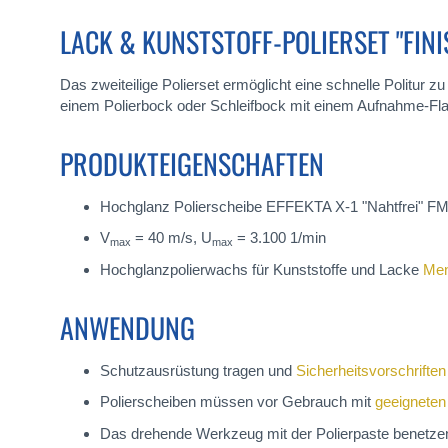
LACK & KUNSTSTOFF-POLIERSET "FINI
Das zweiteilige Polierset ermöglicht eine schnelle Politur z
einem Polierbock oder Schleifbock mit einem Aufnahme-F
PRODUKTEIGENSCHAFTEN
Hochglanz Polierscheibe EFFEKTA X-1 "Nahtfrei" F
V
= 40 m/s, U
= 3.100 1/min
max
max
Hochglanzpolierwachs für Kunststoffe und Lacke
Me
ANWENDUNG
Schutzausrüstung tragen und
Sicherheitsvorschriften
Polierscheiben müssen vor Gebrauch mit
geeigneten
Das drehende Werkzeug mit der Polierpaste benetze