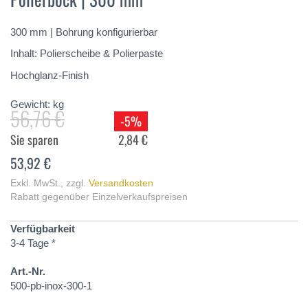
springen
300 mm | Bohrung konfigurierbar
Inhalt: Polierscheibe & Polierpaste
Hochglanz-Finish
Gewicht:
kg
56,76 €
-5%
Sie sparen
2,84 €
53,92 €
Exkl. MwSt.
,
zzgl.
Versandkosten
Rabatt gegenüber Einzelverkaufspreisen
Verfügbarkeit
3-4 Tage *
Art.-Nr.
500-pb-inox-300-1