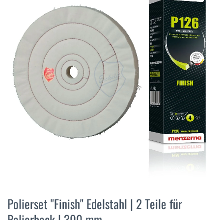
der
Bildergalerie
springen
Zum
Anfang
Polierset "Finish" Edelstahl | 2 Teile für
der
Polierbock | 300 mm
Bildergalerie