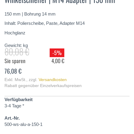
springen
150 mm | Bohrung 14 mm
Inhalt: Polierscheibe, Paste, Adapter M14
Hochglanz
Gewicht:
kg
80,08 €
-5%
Sie sparen
4,00 €
76,08 €
Exkl. MwSt.
,
zzgl.
Versandkosten
Rabatt gegenüber Einzelverkaufspreisen
Verfügbarkeit
3-4 Tage *
Art.-Nr.
500-ws-alu-a-150-1