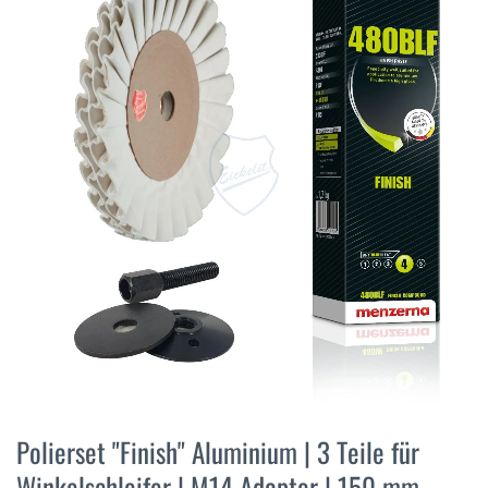
der
Bildergalerie
springen
Zum
Anfang
Polierset "Finish" Aluminium | 3 Teile für
der
Winkelschleifer | M14 Adapter | 150 mm
Bildergalerie