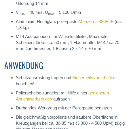
/ Bohrung 14 mm
V
= 40 m/s, U
= 5.100 1/min
max
max
Aluminium Hochglanzpolierpaste
Menzerna 480BLF
(ca.
1,3 kg)
M14 Aufspanndorn für Winkelschleifer, Maximale
Scheibenstärke: ca. 50 mm, 1 Flachmutter M14 / ca 70
mm Durchmesser, 1 Flansch 2 x 14 x 70 mm
ANWENDUNG
Schutzausrüstung tragen und
Sicherheitsvorschriften
beachten!
Polierscheibe zunächst mit Hilfe eines
geeigneten
Abrichtwerkzeuges
aufrauen
Drehendes Werkzeug mit der Polierpaste benetzen
Die gleichmäßig vorpolierte und saubere Oberfläche in
Kreuzgängen bei ca. 30-35 m/s (3.900 - 4.500 UpM) zügig