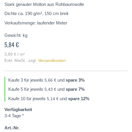
springen
Stark gerauter Molton aus Rohbaumwolle
Dichte ca. 190 g/m², 150 cm breit
Verkaufsmenge: laufender Meter
Gewicht:
kg
5,84 €
3,89 € / m²
Exkl. MwSt.
,
zzgl.
Versandkosten
Kaufe 3 für jeweils
und
spare
3
%
5,66 €
Kaufe 5 für jeweils
und
spare
7
%
5,43 €
Kaufe 10 für jeweils
und
spare
12
%
5,14 €
Verfügbarkeit
3-4 Tage *
Art.-Nr.