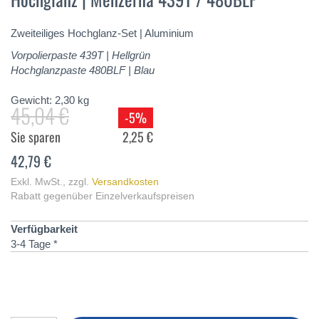
springen
Zweiteiliges Hochglanz-Set | Aluminium
Vorpolierpaste 439T | Hellgrün
Hochglanzpaste 480BLF | Blau
Gewicht:
2,30
kg
45,04 €
-5%
Sie sparen
2,25 €
42,79 €
Exkl. MwSt.
,
zzgl.
Versandkosten
Rabatt gegenüber Einzelverkaufspreisen
Verfügbarkeit
3-4 Tage *