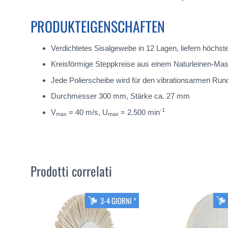
PRODUKTEIGENSCHAFTEN
Verdichtetes Sisalgewebe in 12 Lagen, liefern höchst
Kreisförmige Steppkreise aus einem Naturleinen-Masc
Jede Polierscheibe wird für den vibrationsarmen Rundlau
Durchmesser 300 mm, Stärke ca. 27 mm
-1
V
= 40 m/s, U
= 2.500 min
max
max
Prodotti correlati
3-4 GIORNI *