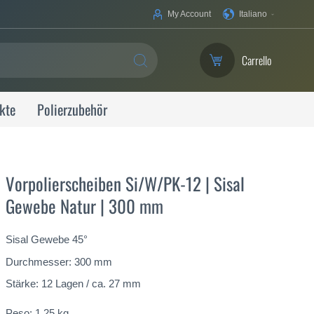
La
My Account
Italiano
tua
lingua
Carrello
SEARCH
kte
Polierzubehör
Vorpolierscheiben Si/W/PK-12 | Sisal
Gewebe Natur | 300 mm
Sisal Gewebe 45°
Durchmesser: 300 mm
Stärke: 12 Lagen / ca. 27 mm
Peso:
1,25
kg