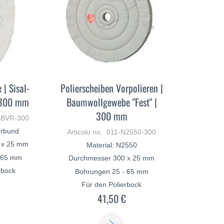
 | Sisal-
Polierscheiben Vorpolieren |
 300 mm
Baumwollgewebe "Fest" |
300 mm
-SBVR-300
erbund
Articolo no. 011-N2550-300
 x 25 mm
Material: N2550
- 65 mm
Durchmesser 300 x 25 mm
rbock
Bohrungen 25 - 65 mm
€
Für den Polierbock
41,50 €
SCOPRI
SCOPRI