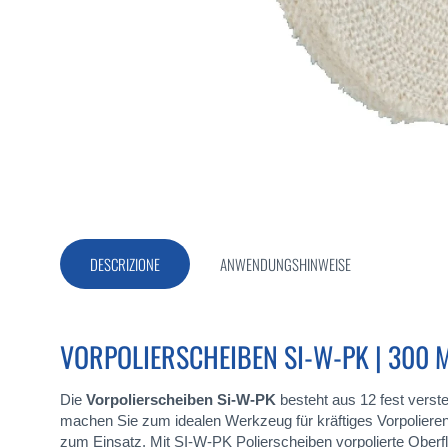
Vai
all'inizio
della
galleria
di
immagini
DESCRIZIONE
ANWENDUNGSHINWEISE
VORPOLIERSCHEIBEN SI-W-PK | 300 
Die
Vorpolierscheiben Si-W-PK
besteht aus 12 fest verst
machen Sie zum idealen Werkzeug für kräftiges Vorpolieren 
zum Einsatz. Mit SI-W-PK Polierscheiben vorpolierte Oberf