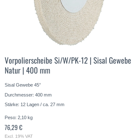
Vai
all'inizio
Vorpolierscheibe Si/W/PK-12 | Sisal Gewebe
della
Natur | 400 mm
galleria
di
immagini
Sisal Gewebe 45°
Durchmesser: 400 mm
Stärke: 12 Lagen / ca. 27 mm
Peso:
2,10
kg
76,29 €
Excl. 19% VAT