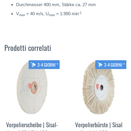
Durchmesser 400 mm, Stärke ca. 27 mm
-1
V
= 40 m/s, U
= 1.900 min
max
max
Prodotti correlati
3-4 GIORNI *
3-4 GIORNI *
Vorpolierscheibe | Sisal-
Vorpolierbürste | Sisal