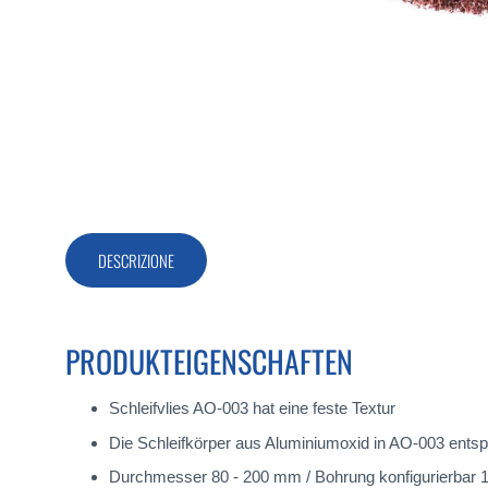
Vai
all'inizio
della
galleria
di
DESCRIZIONE
immagini
PRODUKTEIGENSCHAFTEN
Schleifvlies AO-003 hat eine feste Textur
Die Schleifkörper aus Aluminiumoxid in AO-003 entspre
Durchmesser 80 - 200 mm / Bohrung konfigurierbar 