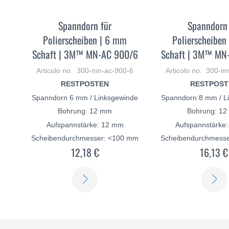
Spanndorn für
Spanndorn 
Polierscheiben | 6 mm
Polierscheiben
Schaft | 3M™ MN-AC 900/6
Schaft | 3M™ MN
Articolo no. 300-mn-ac-900-6
Articolo no. 300-m
RESTPOSTEN
RESTPOST
Spanndorn 6 mm / Linksgewinde
Spanndorn 8 mm / L
Bohrung: 12 mm
Bohrung: 1
Aufspannstärke: 12 mm
Aufspannstärke
Scheibendurchmesser: <100 mm
Scheibendurchmess
12,18 €
16,13 €
SCOPRI
DI
PIÙ