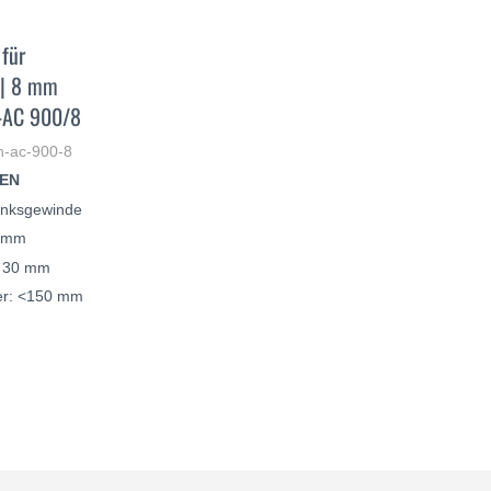
für
 | 8 mm
-AC 900/8
n-ac-900-8
EN
inksgewinde
2 mm
: 30 mm
er: <150 mm
SCOPRI
DI
PIÙ