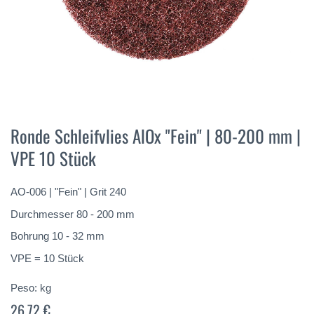
Vai
all'inizio
Ronde Schleifvlies AlOx "Fein" | 80-200 mm |
della
VPE 10 Stück
galleria
di
immagini
AO-006 | "Fein" | Grit 240
Durchmesser 80 - 200 mm
Bohrung 10 - 32 mm
VPE = 10 Stück
Peso:
kg
26,72 €