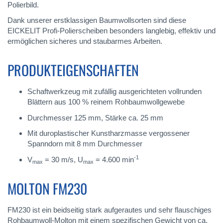
Polierbild.
Dank unserer erstklassigen Baumwollsorten sind diese
EICKELIT Profi-Polierscheiben besonders langlebig, effektiv und
ermöglichen sicheres und staubarmes Arbeiten.
PRODUKTEIGENSCHAFTEN
Schaftwerkzeug mit zufällig ausgerichteten vollrunden
Blättern aus 100 % reinem Rohbaumwollgewebe
Durchmesser 125 mm, Stärke ca. 25 mm
Mit duroplastischer Kunstharzmasse vergossener
Spanndorn mit 8 mm Durchmesser
-1
V
= 30 m/s, U
= 4.600 min
max
max
MOLTON FM230
FM230 ist ein beidseitig stark aufgerautes und sehr flauschiges
Rohbaumwoll-Molton mit einem spezifischen Gewicht von ca.