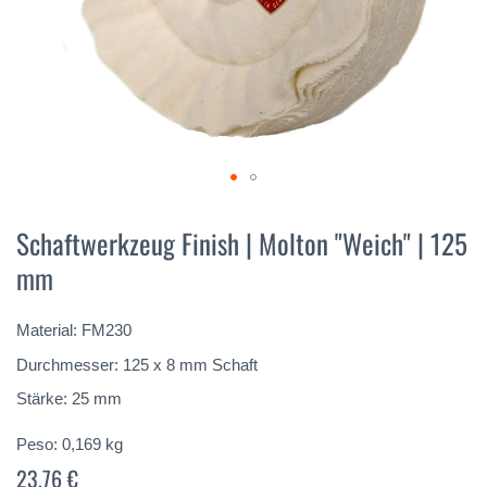
Vai
all'inizio
Schaftwerkzeug Finish | Molton "Weich" | 125
della
mm
galleria
di
immagini
Material: FM230
Durchmesser: 125 x 8 mm Schaft
Stärke: 25 mm
Peso:
0,169
kg
23,76 €