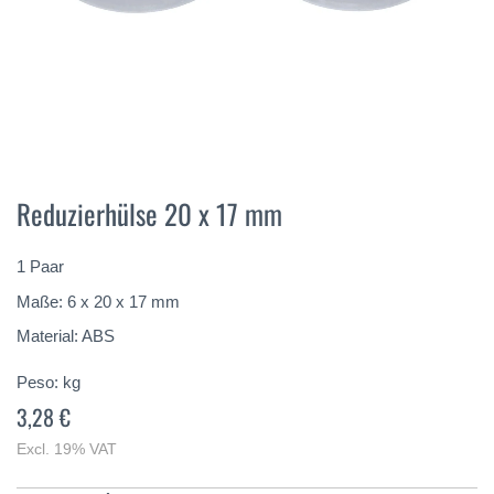
Vai
all'inizio
Reduzierhülse 20 x 17 mm
della
galleria
di
1 Paar
immagini
Maße: 6 x 20 x 17 mm
Material: ABS
Peso:
kg
3,28 €
Excl. 19% VAT