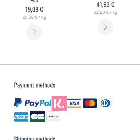
Fett
41,93 €
19,08 €
32,25 € / kg
15,90 € / kg
SCOPRI
SCOPRI
DI
DI
PIÙ
PIÙ
Payment methods
Shipping methods