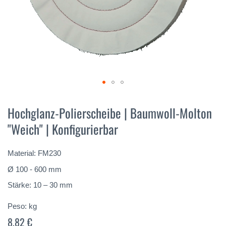
Vai
all'inizio
Hochglanz-Polierscheibe | Baumwoll-Molton
della
"Weich" | Konfigurierbar
galleria
di
immagini
Material: FM230
Ø 100 - 600 mm
Stärke: 10 – 30 mm
Peso:
kg
8,82 €