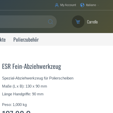
La
My Account
Italiano
tua
lingua
Carrello
SEARCH
kte
Polierzubehör
ESR Fein-Abziehwerkzeug
Spezial-Abziehwerkzeug für Polierscheiben
Maße (L x B): 130 x 90 mm
Länge Handgriffe: 90 mm
Peso:
1,000
kg