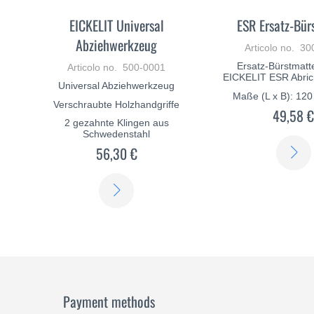
EICKELIT Universal
ESR Ersatz-Bür
Abziehwerkzeug
Articolo no. 3
Ersatz-Bürstmatt
Articolo no. 500-0001
EICKELIT ESR Abric
Universal Abziehwerkzeug
Maße (L x B): 12
Verschraubte Holzhandgriffe
49,58 
2 gezahnte Klingen aus
Schwedenstahl
56,30 €
SCOPRI
DI
PIÙ
Payment methods