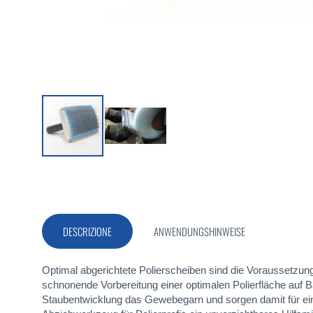
Vai
all'inizio
della
galleria
di
DESCRIZIONE
ANWENDUNGSHINWEISE
immagini
Optimal abgerichtete Polierscheiben sind die Voraussetzu
schnonende Vorbereitung einer optimalen Polierfläche auf 
Staubentwicklung das Gewebegarn und sorgen damit für ein