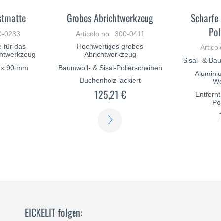
stmatte
Grobes Abrichtwerkzeug
Scharfe 
Pol
00-0283
Articolo no. 300-0411
e für das
Hochwertiges grobes
Artico
htwerkzeug
Abrichtwerkzeug
Sisal- & Ba
0 x 90 mm
Baumwoll- & Sisal-Polierscheiben
Aluminiu
€
Buchenholz lackiert
We
125,21 €
Entfern
Po
SCOPRI
SCOPRI
DI
DI
PIÙ
PIÙ
EICKELIT folgen: