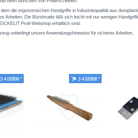
ttel beim Abrichten von Polierscheiben.
m die ergonomischen Handgriffe in Industriequalität aus duroplas
es Arbeiten. Die Bürstmatte läßt sich leicht mit nur wenigen Handgri
m EICKELIT Profi-Webshop erhältlich sind.
eug unbedingt unsere Anwendungshinweise für sicheres Arbeiten.
3-4 GIORNI *
3-4 GIORNI *