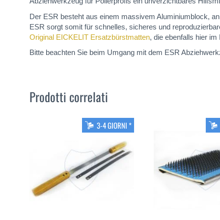
Abziehwerkzeug für Polierprofis ein unverzichtbares Hilfsmi
Der ESR besteht aus einem massivem Aluminiumblock, an de
ESR sorgt somit für schnelles, sicheres und reproduzierbar
Original EICKELIT Ersatzbürstmatten
, die ebenfalls hier i
Bitte beachten Sie beim Umgang mit dem ESR Abziehwerkz
Prodotti correlati
3-4 GIORNI *