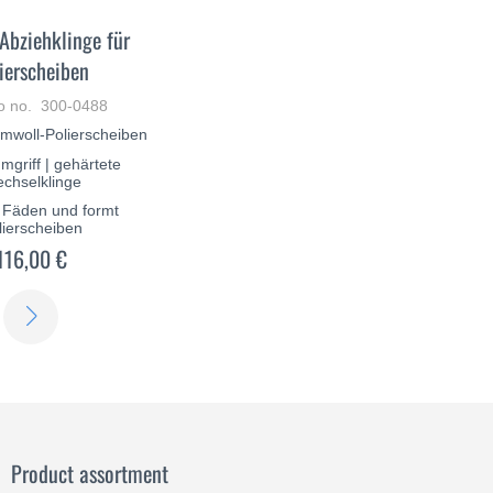
Abziehklinge für
ierscheiben
lo no. 300-0488
umwoll-Polierscheiben
mgriff | gehärtete
chselklinge
t Fäden und formt
lierscheiben
116,00 €
SCOPRI
DI
PIÙ
Product assortment