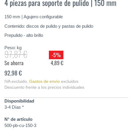
4 piezas para soporte de pulido | 150 mm
de
la
galería
150 mm | Agujero configurable
de
imágenes
Contenido: discos de pulido y pastas de pulido
Prepulido - alto brillo
Peso:
kg
97,87 €
-5%
Se ahorra
4,89 €
92,98 €
IVA excluido
,
Gastos de envío
excluidos
Descuento frente a los precios individuales
Disponibilidad
3-4 Días *
N° de artículo
500-pb-cu-150-3