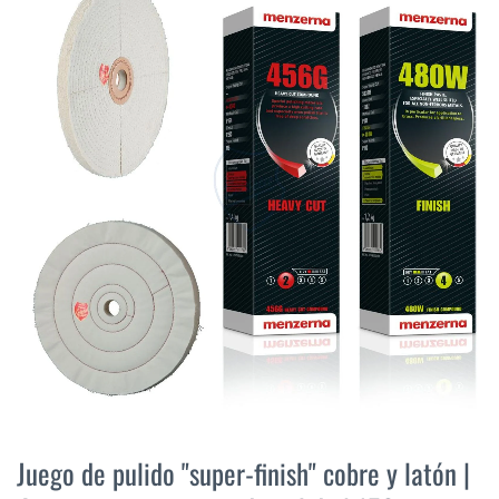
final
de
la
galería
de
imágenes
Saltar
al
Juego de pulido "super-finish" cobre y latón |
comienzo