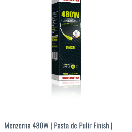
final
de
la
galería
de
imágenes
Saltar
al
Menzerna 480W | Pasta de Pulir Finish |
comienzo