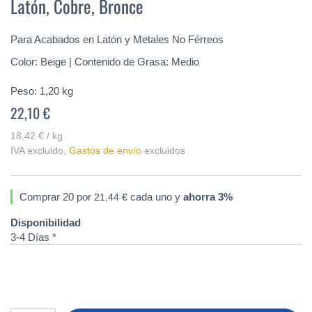
Latón, Cobre, Bronce
de
la
galería
Para Acabados en Latón y Metales No Férreos
de
imágenes
Color: Beige | Contenido de Grasa: Medio
Peso:
1,20
kg
22,10 €
18,42 € / kg
IVA excluido
,
Gastos de envío
excluidos
Comprar 20 por
cada uno y
ahorra
3
%
21,44 €
Disponibilidad
3-4 Días *