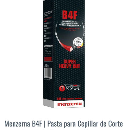
final
de
la
galería
de
imágenes
Saltar
al
Menzerna B4F | Pasta para Cepillar de Corte
comienzo