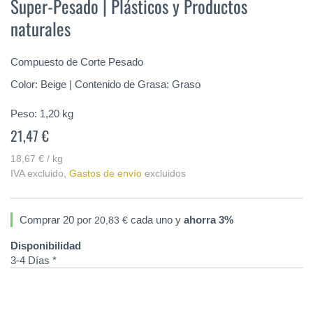
Super-Pesado | Plásticos y Productos
de
la
naturales
galería
de
imágenes
Compuesto de Corte Pesado
Color: Beige | Contenido de Grasa: Graso
Peso:
1,20
kg
21,47 €
18,67 € / kg
IVA excluido
,
Gastos de envío
excluidos
Comprar 20 por
cada uno y
ahorra
3
%
20,83 €
Disponibilidad
3-4 Días *