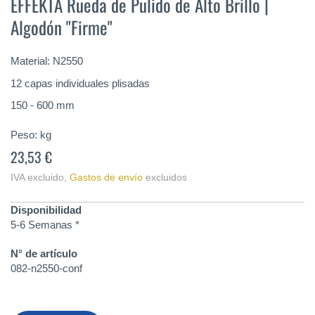
EFFEKTA Rueda de Pulido de Alto Brillo |
comienzo
Algodón "Firme"
de
la
galería
Material: N2550
de
imágenes
12 capas individuales plisadas
150 - 600 mm
Peso:
kg
23,53 €
IVA excluido
,
Gastos de envío
excluidos
Disponibilidad
5-6 Semanas *
N° de artículo
082-n2550-conf