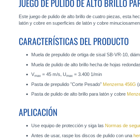
JUEGO DE PULIDO DE ALTO BRILLO P
Este juego de pulido de alto brillo de cuatro piezas, esta h
latón y cobre en superficies de latón y cobre minuciosame
CARACTERÍSTICAS DEL PRODUCTO
Muela de prepulido de ortiga de sisal SB-VR-10, diám
Muela de pulido de alto brillo hecha de hojas redonda
V
= 45 m/s, U
= 3.400 1/min
max
max
Pasta de prepulido "Corte Pesado"
Menzerna 456G
(
Pasta de pulido de alto brillo para latón y cobre
Menze
APLICACIÓN
Use equipo de protección y siga las
Normas de segur
Antes de usar, raspe los discos de pulido con una
her