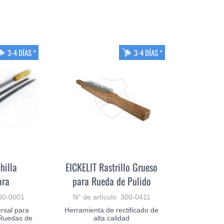
3-4 DÍAS *
3-4 DÍAS *
hilla
EICKELIT Rastrillo Grueso
ora
para Rueda de Pulido
500-0001
N° de artículo 300-0411
rsal para
Herramienta de rectificado de
y Ruedas de
alta calidad