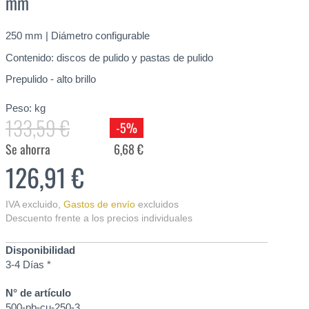
mm
250 mm | Diámetro configurable
Contenido: discos de pulido y pastas de pulido
Prepulido - alto brillo
Peso:
kg
133,59 €
-5%
Se ahorra
6,68 €
126,91 €
IVA excluido
,
Gastos de envío
excluidos
Descuento frente a los precios individuales
Disponibilidad
3-4 Días *
N° de artículo
500-pb-cu-250-3