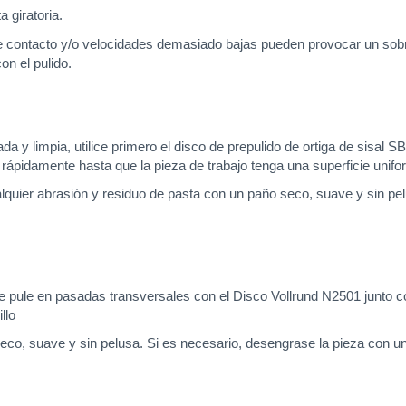
 giratoria.
e contacto y/o velocidades demasiado bajas pueden provocar un sobre
on el pulido.
ada y limpia, utilice primero el disco de prepulido de ortiga de sisal 
pidamente hasta que la pieza de trabajo tenga una superficie unifo
alquier abrasión y residuo de pasta con un paño seco, suave y sin pe
 se pule en pasadas transversales con el Disco Vollrund N2501 junto 
llo
 seco, suave y sin pelusa. Si es necesario, desengrase la pieza con u