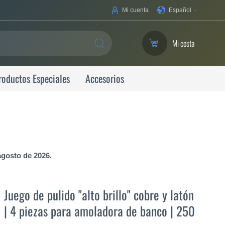
Su
Mi cuenta
Español
idioma
Mi cesta
SEARCH
roductos Especiales
Accesorios
agosto de 2026.
Juego de pulido "alto brillo" cobre y latón
| 4 piezas para amoladora de banco | 250