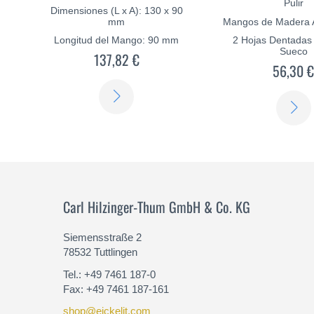
Pulir
Dimensiones (L x A): 130 x 90
mm
Mangos de Madera A
Longitud del Mango: 90 mm
2 Hojas Dentadas
Sueco
137,82 €
56,30 
SABER
MÁS
Carl Hilzinger-Thum GmbH & Co. KG
Siemensstraße 2
78532 Tuttlingen
Tel.: +49 7461 187-0
Fax: +49 7461 187-161
shop@eickelit.com