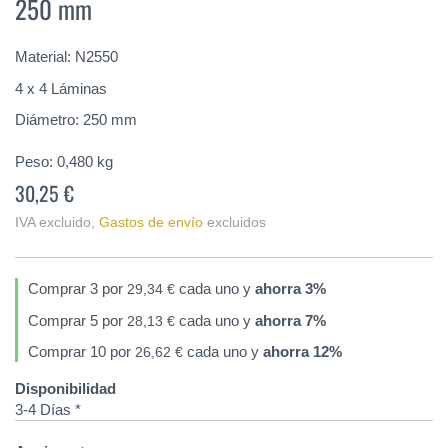
250 mm
de
la
galería
Material: N2550
de
imágenes
4 x 4 Láminas
Diámetro: 250 mm
Peso:
0,480
kg
30,25 €
IVA excluido
,
Gastos de envío
excluidos
Comprar 3 por
cada uno y
ahorra
3
%
29,34 €
Comprar 5 por
cada uno y
ahorra
7
%
28,13 €
Comprar 10 por
cada uno y
ahorra
12
%
26,62 €
Disponibilidad
3-4 Días *