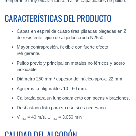
refrigerante muy eficaz incluso a altas capacidades de pulido.
CARACTERÍSTICAS DEL PRODUCTO
Capas en espiral de cuatro tiras plisadas plegadas en Z
de resistente tejido de algodón crudo N2550.
Mayor contrapresión, flexible con fuerte efecto
refrigerante.
Pulido previo y principal en metales no férricos y acero
inoxidable.
Diámetro 250 mm / espesor del núcleo aprox. 22 mm.
Agujeros configurables 10 - 60 mm.
Calibrada para un funcionamiento con pocas vibraciones.
Desbastado listo para su uso si es necesario.
-1
V
= 40 m/s, U
= 3,050 min
max
max
CALIDAD DEL ALGODÓN