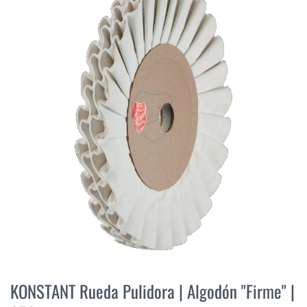
final
de
la
galería
de
imágenes
Saltar
al
KONSTANT Rueda Pulidora | Algodón "Firme" |
comienzo