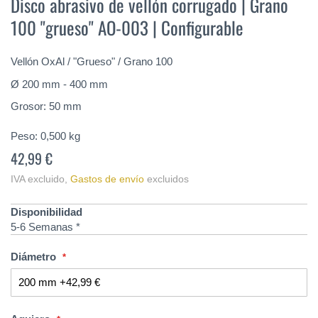
Disco abrasivo de vellón corrugado | Grano
comienzo
100 "grueso" AO-003 | Configurable
de
la
galería
Vellón OxAl / "Grueso" / Grano 100
de
imágenes
Ø 200 mm - 400 mm
Grosor: 50 mm
Peso:
0,500
kg
42,99 €
IVA excluido
,
Gastos de envío
excluidos
Disponibilidad
5-6 Semanas *
Diámetro