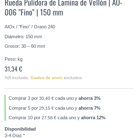
Rueda Pulidora de Lamina de Vellón | AO-
comienzo
006 "Fino" | 150 mm
de
la
galería
AlOx / "Fino" / Grano 240
de
imágenes
Diámetro: 150 mm
Grosor: 30 – 60 mm
Peso:
kg
31,34 €
IVA excluido
,
Gastos de envío
excluidos
Comprar 3 por
cada uno y
ahorra
3
%
30,40 €
Comprar 5 por
cada uno y
ahorra
7
%
29,15 €
Comprar 10 por
cada uno y
ahorra
12
%
27,58 €
Disponibilidad
3-4 Días *