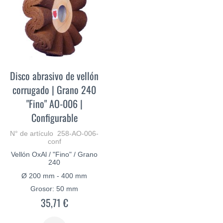
Disco abrasivo de vellón
corrugado | Grano 240
"Fino" AO-006 |
Configurable
N° de artículo 258-AO-006-
conf
Vellón OxAl / "Fino" / Grano
240
Ø 200 mm - 400 mm
Grosor: 50 mm
35,71 €