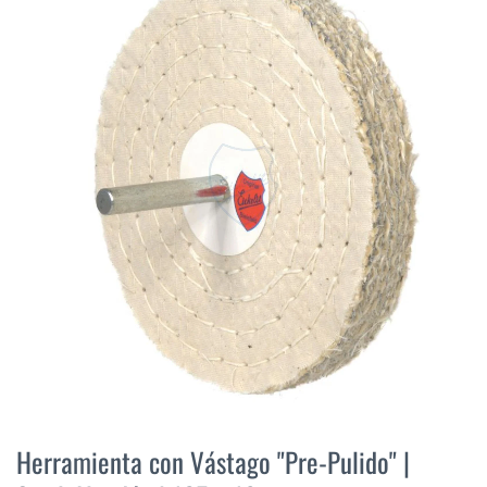
final
de
la
galería
de
imágenes
Saltar
al
Herramienta con Vástago "Pre-Pulido" |
comienzo