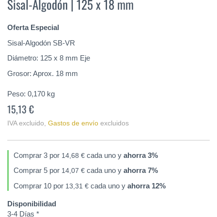
Sisal-Algodón | 125 x 18 mm
de
la
galería
Oferta Especial
de
imágenes
Sisal-Algodón SB-VR
Diámetro: 125 x 8 mm Eje
Grosor: Aprox. 18 mm
Peso:
0,170
kg
15,13 €
IVA excluido
,
Gastos de envío
excluidos
Comprar 3 por
cada uno y
ahorra
3
%
14,68 €
Comprar 5 por
cada uno y
ahorra
7
%
14,07 €
Comprar 10 por
cada uno y
ahorra
12
%
13,31 €
Disponibilidad
3-4 Días *