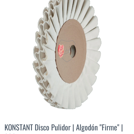
final
de
la
galería
de
imágenes
Saltar
al
KONSTANT Disco Pulidor | Algodón "Firme" |
comienzo