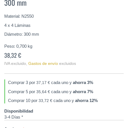
300 mm
de
la
galería
Material: N2550
de
imágenes
4 x 4 Láminas
Diámetro: 300 mm
Peso:
0,700
kg
38,32 €
IVA excluido
,
Gastos de envío
excluidos
Comprar 3 por
cada uno y
ahorra
3
%
37,17 €
Comprar 5 por
cada uno y
ahorra
7
%
35,64 €
Comprar 10 por
cada uno y
ahorra
12
%
33,72 €
Disponibilidad
3-4 Días *