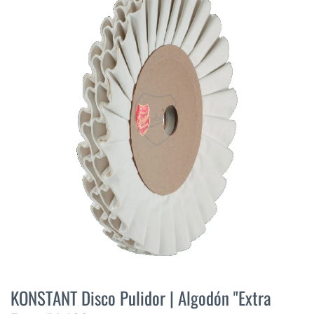
final
de
la
galería
de
imágenes
Saltar
al
KONSTANT Disco Pulidor | Algodón "Extra
comienzo