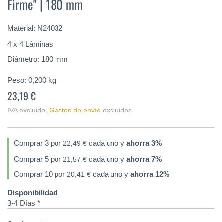
Firme" | 180 mm
de
la
galería
Material: N24032
de
imágenes
4 x 4 Láminas
Diámetro: 180 mm
Peso:
0,200
kg
23,19 €
IVA excluido
,
Gastos de envío
excluidos
Comprar 3 por
cada uno y
ahorra
3
%
22,49 €
Comprar 5 por
cada uno y
ahorra
7
%
21,57 €
Comprar 10 por
cada uno y
ahorra
12
%
20,41 €
Disponibilidad
3-4 Días *