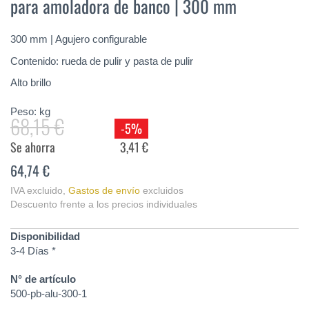
para amoladora de banco | 300 mm
de
la
galería
300 mm | Agujero configurable
de
imágenes
Contenido: rueda de pulir y pasta de pulir
Alto brillo
Peso:
kg
68,15 €
-5%
Se ahorra
3,41 €
64,74 €
IVA excluido
,
Gastos de envío
excluidos
Descuento frente a los precios individuales
Disponibilidad
3-4 Días *
N° de artículo
500-pb-alu-300-1