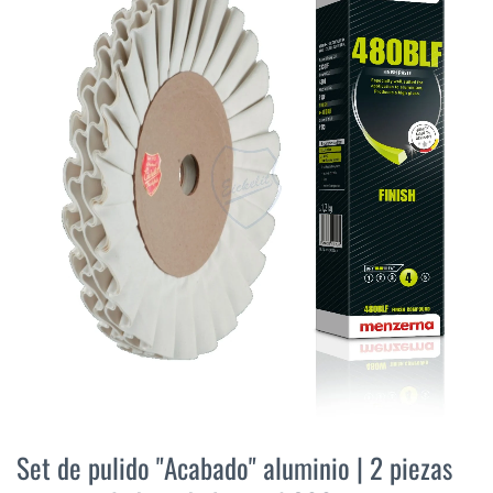
final
de
la
galería
de
imágenes
Saltar
al
Set de pulido "Acabado" aluminio | 2 piezas
comienzo