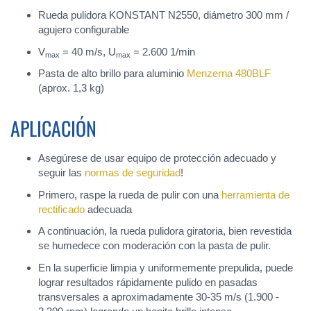
Rueda pulidora KONSTANT N2550, diámetro 300 mm /
agujero configurable
V
= 40 m/s, U
= 2.600 1/min
max
max
Pasta de alto brillo para aluminio
Menzerna 480BLF
(aprox. 1,3 kg)
APLICACIÓN
Asegúrese de usar equipo de protección adecuado y
seguir las
normas de seguridad
!
Primero, raspe la rueda de pulir con una
herramienta de
rectificado
adecuada
A continuación, la rueda pulidora giratoria, bien revestida
se humedece con moderación con la pasta de pulir.
En la superficie limpia y uniformemente prepulida, puede
lograr resultados rápidamente pulido en pasadas
transversales a aproximadamente 30-35 m/s (1.900 -