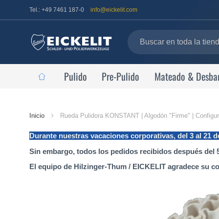
Tel.: +49 7461 187-0
info@eickelit.com
Pulido
Pre-Pulido
Mateado & Desba
Página
Inicio
Rueda Pulidora KONSTANT | Algodón "Firme" | Configur
de
Durante nuestras vacaciones corporativas, del 3 al 21 
inicio
Sin embargo, todos los pedidos recibidos después del 5
El equipo de Hilzinger-Thum / EICKELIT agradece su c
Saltar
al
final
de