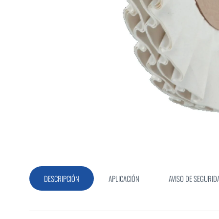
Saltar
al
comienzo
de
la
DESCRIPCIÓN
APLICACIÓN
AVISO DE SEGURID
galería
de
imágenes