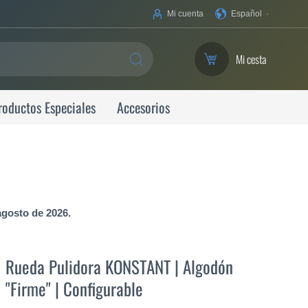
Su
Mi cuenta
Español
idioma
Mi cesta
SEARCH
roductos Especiales
Accesorios
agosto de 2026.
Rueda Pulidora KONSTANT | Algodón
"Firme" | Configurable