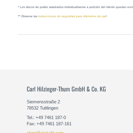
* Los discos de pulido taladrados individualmente a petición del cliente quedan e
** Observe las
instrucciones de seguridad para diámetros de eje
!
Carl Hilzinger-Thum GmbH & Co. KG
Siemensstraße 2
78532 Tuttlingen
Tel.: +49 7461 187-0
Fax: +49 7461 187-161
shop@eickelit.com