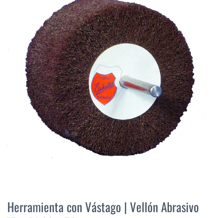
final
de
la
galería
de
imágenes
Saltar
al
Herramienta con Vástago | Vellón Abrasivo
comienzo