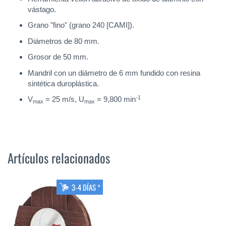
vástago.
Grano "fino" (grano 240 [CAMI]).
Diámetros de 80 mm.
Grosor de 50 mm.
Mandril con un diámetro de 6 mm fundido con resina
sintética duroplástica.
-1
V
= 25 m/s, U
= 9,800 min
max
max
Artículos relacionados
3-4 DÍAS *