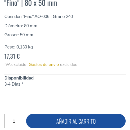
"Fino" | 80 x 50 mm
de
la
galería
Corindón "Fino" AO-006 | Grano 240
de
imágenes
Diámetro: 80 mm
Grosor: 50 mm
Peso:
0,130
kg
17,31 €
IVA excluido
,
Gastos de envío
excluidos
Disponibilidad
3-4 Días *
AÑADIR AL CARRITO