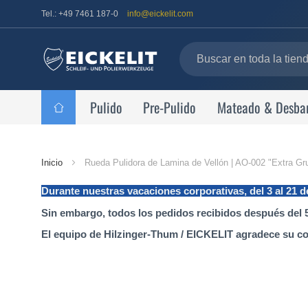
Tel.: +49 7461 187-0
info@eickelit.com
Pulido
Pre-Pulido
Mateado & Desba
Página
Inicio
Rueda Pulidora de Lamina de Vellón | AO-002 "Extra G
de
Durante nuestras vacaciones corporativas, del 3 al 21 
inicio
Sin embargo, todos los pedidos recibidos después del 5
El equipo de Hilzinger-Thum / EICKELIT agradece su c
Saltar
al
final
de