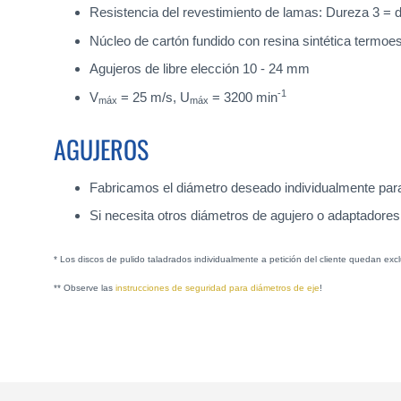
Resistencia del revestimiento de lamas: Dureza 3 =
Núcleo de cartón fundido con resina sintética termoe
Agujeros de libre elección 10 - 24 mm
-1
V
= 25 m/s, U
= 3200 min
máx
máx
AGUJEROS
Fabricamos el diámetro deseado individualmente para 
Si necesita otros diámetros de agujero o adaptadores
* Los discos de pulido taladrados individualmente a petición del cliente quedan e
** Observe las
instrucciones de seguridad para diámetros de eje
!