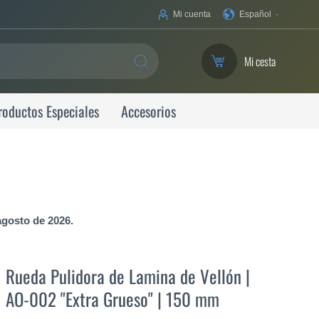
Su
Mi cuenta
Español
idioma
Mi cesta
SEARCH
roductos Especiales
Accesorios
agosto de 2026.
Rueda Pulidora de Lamina de Vellón |
AO-002 "Extra Grueso" | 150 mm