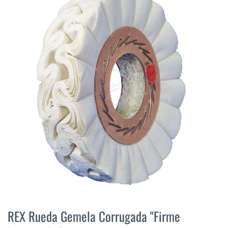
final
de
la
galería
de
imágenes
Saltar
al
REX Rueda Gemela Corrugada "Firme
comienzo