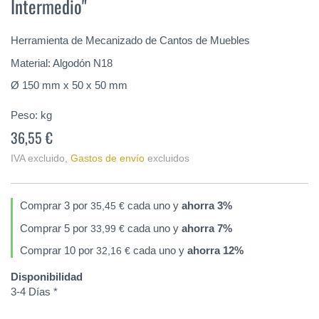
Intermedio"
de
la
galería
Herramienta de Mecanizado de Cantos de Muebles
de
imágenes
Material: Algodón N18
Ø 150 mm x 50 x 50 mm
Peso:
kg
36,55 €
IVA excluido
,
Gastos de envío
excluidos
Comprar 3 por
cada uno y
ahorra
3
%
35,45 €
Comprar 5 por
cada uno y
ahorra
7
%
33,99 €
Comprar 10 por
cada uno y
ahorra
12
%
32,16 €
Disponibilidad
3-4 Días *