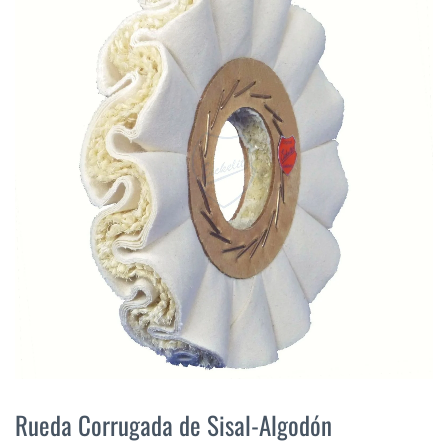
final
de
la
galería
de
imágenes
Saltar
al
Rueda Corrugada de Sisal-Algodón
comienzo