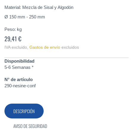
de
la
Material: Mezcla de Sisal y Algodón
galería
Ø 150 mm - 250 mm
de
imágenes
Peso:
kg
29,41 €
IVA excluido
,
Gastos de envío
excluidos
Disponibilidad
5-6 Semanas *
N° de artículo
290-nesine-conf
DESCRIPCIÓN
AVISO DE SEGURIDAD