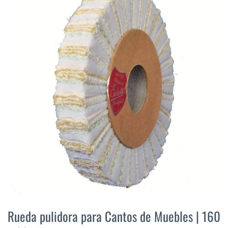
final
de
la
galería
de
imágenes
Saltar
al
Rueda pulidora para Cantos de Muebles | 160
comienzo