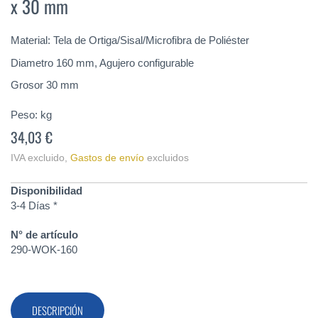
x 30 mm
de
la
galería
Material: Tela de Ortiga/Sisal/Microfibra de Poliéster
de
imágenes
Diametro 160 mm, Agujero configurable
Grosor 30 mm
Peso:
kg
34,03 €
IVA excluido
,
Gastos de envío
excluidos
Disponibilidad
3-4 Días *
N° de artículo
290-WOK-160
DESCRIPCIÓN