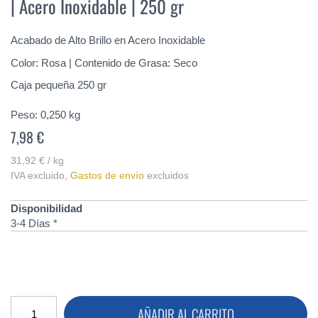
| Acero Inoxidable | 250 gr
de
la
galería
Acabado de Alto Brillo en Acero Inoxidable
de
imágenes
Color: Rosa | Contenido de Grasa: Seco
Caja pequeña 250 gr
Peso:
0,250
kg
7,98 €
31,92 € / kg
IVA excluido
,
Gastos de envío
excluidos
Disponibilidad
3-4 Días *
AÑADIR AL CARRITO