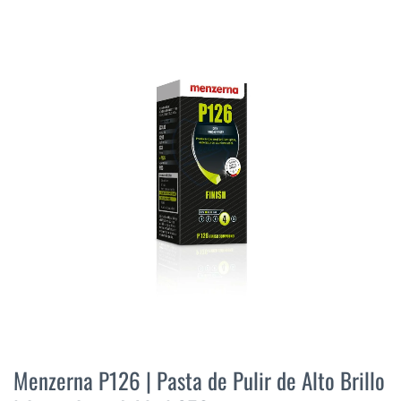
final
de
la
galería
de
imágenes
Saltar
al
Menzerna P126 | Pasta de Pulir de Alto Brillo
comienzo