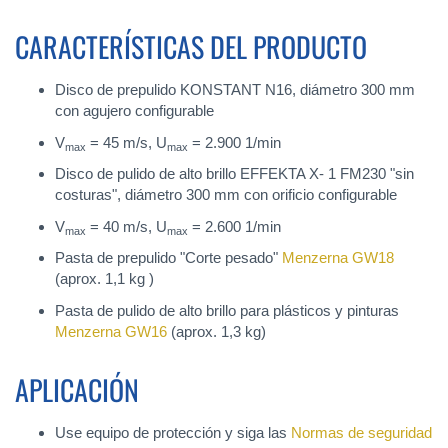
CARACTERÍSTICAS DEL PRODUCTO
Disco de prepulido KONSTANT N16, diámetro 300 mm
con agujero configurable
V
= 45 m/s, U
= 2.900 1/min
max
max
Disco de pulido de alto brillo EFFEKTA X- 1 FM230 "sin
costuras", diámetro 300 mm con orificio configurable
V
= 40 m/s, U
= 2.600 1/min
max
max
Pasta de prepulido "Corte pesado"
Menzerna GW18
(aprox. 1,1 kg )
Pasta de pulido de alto brillo para plásticos y pinturas
Menzerna GW16
(aprox. 1,3 kg)
APLICACIÓN
Use equipo de protección y siga las
Normas de seguridad