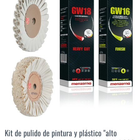
final
de
la
galería
de
imágenes
Saltar
al
Kit de pulido de pintura y plástico "alto
comienzo