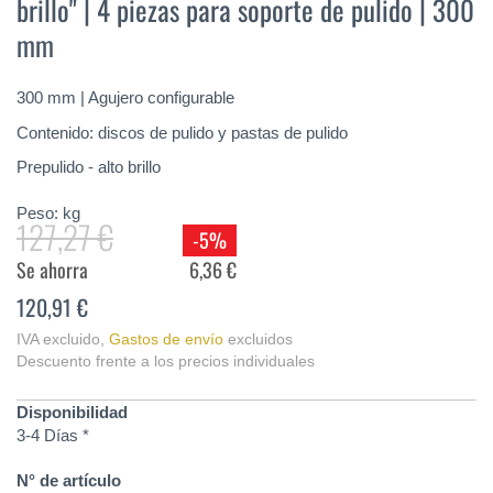
brillo" | 4 piezas para soporte de pulido | 300
de
la
mm
galería
de
imágenes
300 mm | Agujero configurable
Contenido: discos de pulido y pastas de pulido
Prepulido - alto brillo
Peso:
kg
127,27 €
-5%
Se ahorra
6,36 €
120,91 €
IVA excluido
,
Gastos de envío
excluidos
Descuento frente a los precios individuales
Disponibilidad
3-4 Días *
N° de artículo