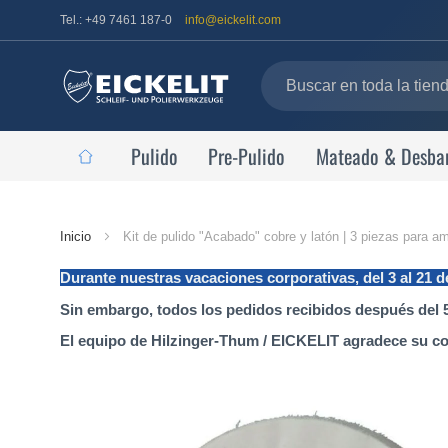
Tel.: +49 7461 187-0
info@eickelit.com
Pulido
Pre-Pulido
Mateado & Desba
Página
Inicio
Kit de pulido "Acabado" cobre y latón | 3 piezas para 
de
Durante nuestras vacaciones corporativas, del 3 al 21 
inicio
Sin embargo, todos los pedidos recibidos después del 5
El equipo de Hilzinger-Thum / EICKELIT agradece su c
Saltar
al
final
de