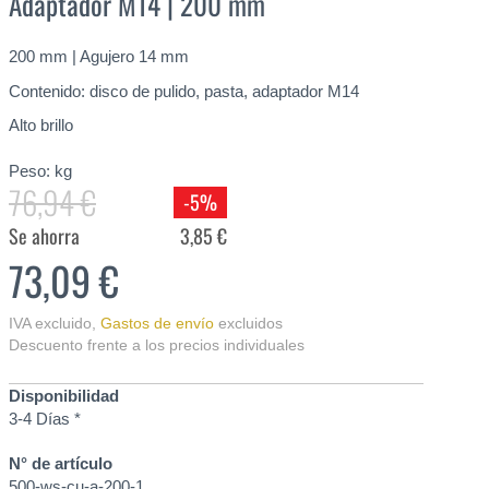
Adaptador M14 | 200 mm
200 mm | Agujero 14 mm
Contenido: disco de pulido, pasta, adaptador M14
Alto brillo
Peso:
kg
76,94 €
-5%
Se ahorra
3,85 €
73,09 €
IVA excluido
,
Gastos de envío
excluidos
Descuento frente a los precios individuales
Disponibilidad
3-4 Días *
N° de artículo
500-ws-cu-a-200-1