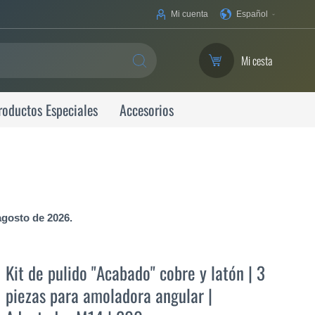
Su
Mi cuenta
Español
idioma
Mi cesta
SEARCH
roductos Especiales
Accesorios
agosto de 2026.
Kit de pulido "Acabado" cobre y latón | 3
piezas para amoladora angular |