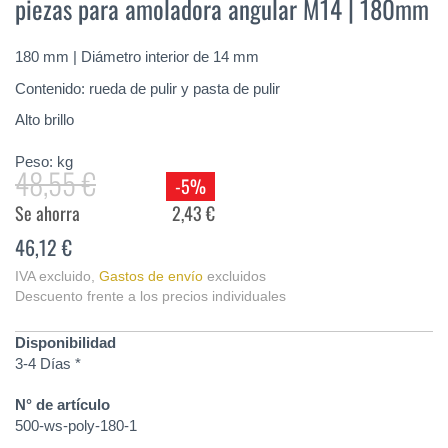
piezas para amoladora angular M14 | 180mm
de
la
galería
180 mm | Diámetro interior de 14 mm
de
imágenes
Contenido: rueda de pulir y pasta de pulir
Alto brillo
Peso:
kg
48,55 €
-5%
Se ahorra
2,43 €
46,12 €
IVA excluido
,
Gastos de envío
excluidos
Descuento frente a los precios individuales
Disponibilidad
3-4 Días *
N° de artículo
500-ws-poly-180-1