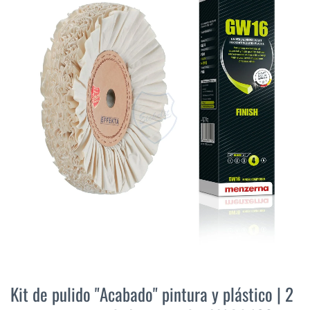
final
de
la
galería
de
imágenes
Saltar
al
Kit de pulido "Acabado" pintura y plástico | 2
comienzo