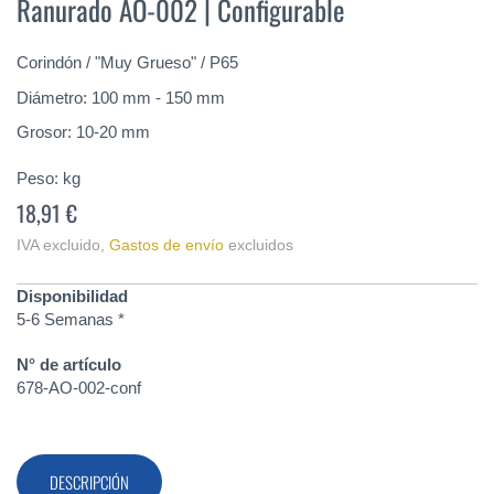
Ranurado AO-002 | Configurable
de
la
galería
Corindón / "Muy Grueso" / P65
de
imágenes
Diámetro: 100 mm - 150 mm
Grosor: 10-20 mm
Peso:
kg
18,91 €
IVA excluido
,
Gastos de envío
excluidos
Disponibilidad
5-6 Semanas *
N° de artículo
678-AO-002-conf
DESCRIPCIÓN