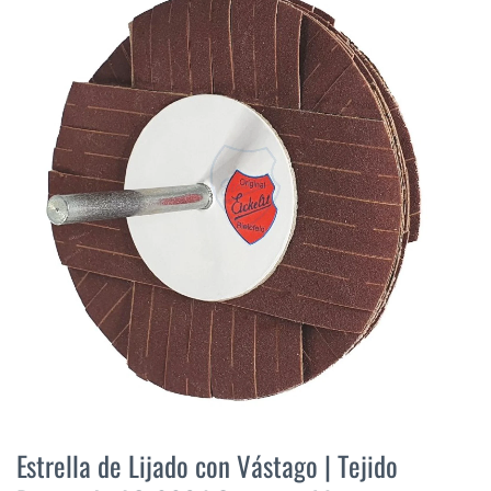
final
de
la
galería
de
imágenes
Saltar
al
Estrella de Lijado con Vástago | Tejido
comienzo