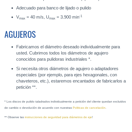
Adecuado para banco de lijado o pulido
-1
V
= 40 m/s, U
= 3.900 min
max
max
AGUJEROS
Fabricamos el diámetro deseado individualmente para
usted. Cubrimos todos los diámetros de agujero
conocidos para pulidoras industriales *.
Si necesita otros diámetros de agujero o adaptadores
especiales (por ejemplo, para ejes hexagonales, con
chaveteros, etc.), estaremos encantados de fabricarlos a
petición **.
* Los discos de pulido taladrados individualmente a petición del cliente quedan excluidos
de cambio o devolución de acuerdo con nuestras
Politicas de cancelación
.
** Observe las
instrucciones de seguridad para diámetros de eje
!