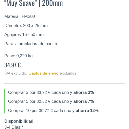
"Muy Suave" | 200mm
de
la
galería
Material: FM209
de
imágenes
Dámetro: 200 x 25 mm
Agujeros 16 - 50 mm
Para la amoladora de banco
Peso:
0,220
kg
34,97 €
IVA excluido
,
Gastos de envío
excluidos
Comprar 3 por
cada uno y
ahorra
3
%
33,92 €
Comprar 5 por
cada uno y
ahorra
7
%
32,52 €
Comprar 10 por
cada uno y
ahorra
12
%
30,77 €
Disponibilidad
3-4 Días *