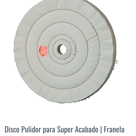
final
de
la
galería
de
imágenes
Saltar
al
Disco Pulidor para Super Acabado | Franela
comienzo