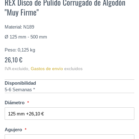
REX Disco de Pulido Corrugado de Algodón
comienzo
"Muy Firme"
de
la
galería
Material: N189
de
imágenes
Ø 125 mm - 500 mm
Peso:
0,125
kg
26,10 €
IVA excluido
,
Gastos de envío
excluidos
Disponibilidad
5-6 Semanas *
Diámetro
Agujero