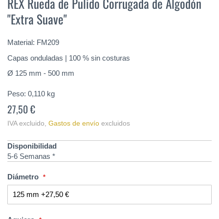
REX Rueda de Pulido Corrugada de Algodón
comienzo
"Extra Suave"
de
la
galería
Material: FM209
de
imágenes
Capas onduladas | 100 % sin costuras
Ø 125 mm - 500 mm
Peso:
0,110
kg
27,50 €
IVA excluido
,
Gastos de envío
excluidos
Disponibilidad
5-6 Semanas *
Diámetro