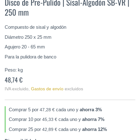
Disco de Pre-Pulido | Sisal-Algodón SB-VR |
comienzo
250 mm
de
la
galería
Compuesto de sisal y algodón
de
imágenes
Diámetro 250 x 25 mm
Agujero 20 - 65 mm
Para la pulidora de banco
Peso:
kg
48,74 €
IVA excluido
,
Gastos de envío
excluidos
Comprar 5 por
cada uno y
ahorra
3
%
47,28 €
Comprar 10 por
cada uno y
ahorra
7
%
45,33 €
Comprar 25 por
cada uno y
ahorra
12
%
42,89 €