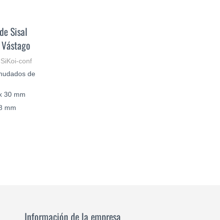
de Sisal
 Vástago
-SiKoi-conf
Anudados de
 x 30 mm
/8 mm
€
SABER
MÁS
Información de la empresa