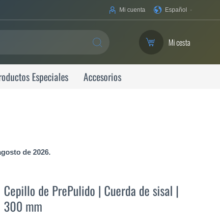
Su
Mi cuenta
Español
idioma
Mi cesta
SEARCH
roductos Especiales
Accesorios
agosto de 2026.
Cepillo de PrePulido | Cuerda de sisal |
300 mm