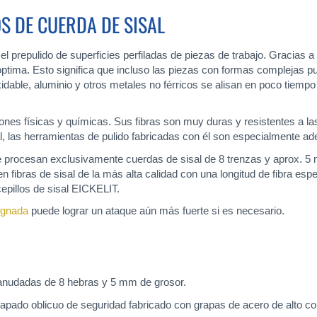
S DE CUERDA DE SISAL
el prepulido de superficies perfiladas de piezas de trabajo. Gracias a 
tima. Esto significa que incluso las piezas con formas complejas pu
oxidable, aluminio y otros metales no férricos se alisan en poco tie
iones físicas y químicas. Sus fibras son muy duras y resistentes a la
al, las herramientas de pulido fabricadas con él son especialmente ad
se procesan exclusivamente cuerdas de sisal de 8 trenzas y aprox. 
fibras de sisal de la más alta calidad con una longitud de fibra esp
 cepillos de sisal EICKELIT.
regnada
puede lograr un ataque aún más fuerte si es necesario.
l anudadas de 8 hebras y 5 mm de grosor.
rapado oblicuo de seguridad fabricado con grapas de acero de alto c