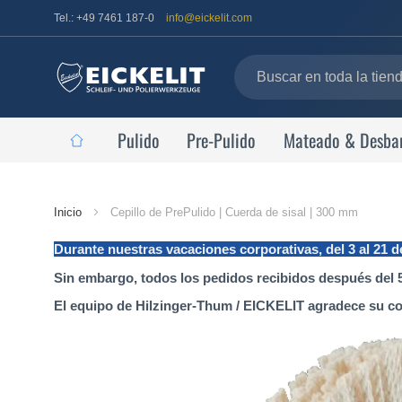
Tel.: +49 7461 187-0
info@eickelit.com
Pulido
Pre-Pulido
Mateado & Desba
Página
Inicio
Cepillo de PrePulido | Cuerda de sisal | 300 mm
de
Durante nuestras vacaciones corporativas, del 3 al 21 
inicio
Sin embargo, todos los pedidos recibidos después del 5
El equipo de Hilzinger-Thum / EICKELIT agradece su c
Saltar
al
final
de