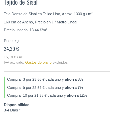
Tejido de Sisal
comienzo
de
la
Tela Densa de Sisal en Tejido Liso, Aprox. 1000 g / m²
galería
160 cm de Ancho, Precio en € / Metro Lineal
de
imágenes
Precio unitario: 13,44 €/m²
Peso:
kg
24,29 €
15,18 € / m²
IVA excluido
,
Gastos de envío
excluidos
Comprar 3 por
cada uno y
ahorra
3
%
23,56 €
Comprar 5 por
cada uno y
ahorra
7
%
22,59 €
Comprar 10 por
cada uno y
ahorra
12
%
21,38 €
Disponibilidad
3-4 Días *