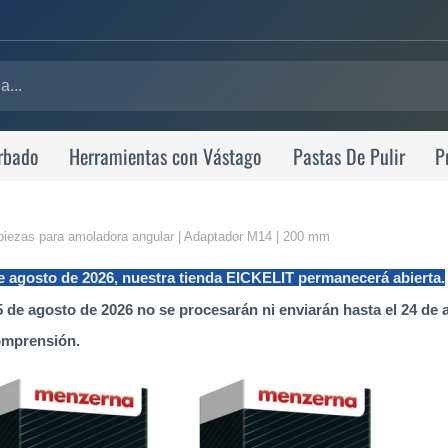
rbado
Herramientas con Vástago
Pastas De Pulir
P
5 piezas para amoladora angular | Adaptador M14 | 200 mm
de agosto de 2026, nuestra tienda EICKELIT permanecerá abierta.
 de agosto de 2026 no se procesarán ni enviarán hasta el 24 de 
omprensión.