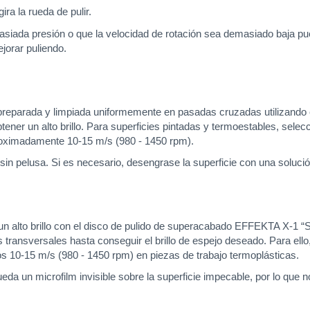
ra la rueda de pulir.
masiada presión o que la velocidad de rotación sea demasiado baja pu
jorar puliendo.
preparada y limpiada uniformemente en pasadas cruzadas utilizando el
ner un alto brillo. Para superficies pintadas y termoestables, sel
proximadamente 10-15 m/s (980 - 1450 rpm).
sin pelusa. Si es necesario, desengrase la superficie con una soluci
er un alto brillo con el disco de pulido de superacabado EFFEKTA X-1
s transversales hasta conseguir el brillo de espejo deseado. Para ell
os 10-15 m/s (980 - 1450 rpm) en piezas de trabajo termoplásticas.
ueda un microfilm invisible sobre la superficie impecable, por lo qu