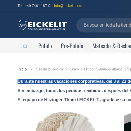
Tel.: +49 7461 187-0
info@eickelit.com
Pulido
Pre-Pulido
Mateado & Desba
Página
Inicio
Set de pulido de pintura y plástico "Super-Acabado" | 
de
Durante nuestras vacaciones corporativas, del 3 al 21 
inicio
Sin embargo, todos los pedidos recibidos después del 5
El equipo de Hilzinger-Thum / EICKELIT agradece su c
Saltar
al
final
de