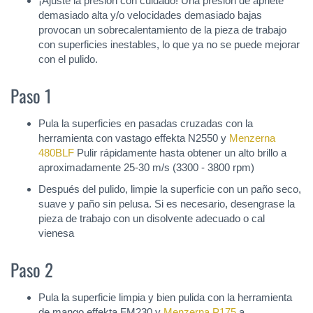
¡Ajuste la presión con cuidado! Una presión de apriete
demasiado alta y/o velocidades demasiado bajas
provocan un sobrecalentamiento de la pieza de trabajo
con superficies inestables, lo que ya no se puede mejorar
con el pulido.
Paso 1
Pula la superficies en pasadas cruzadas con la
herramienta con vastago effekta N2550 y
Menzerna
480BLF
Pulir rápidamente hasta obtener un alto brillo a
aproximadamente 25-30 m/s (3300 - 3800 rpm)
Después del pulido, limpie la superficie con un paño seco,
suave y paño sin pelusa. Si es necesario, desengrase la
pieza de trabajo con un disolvente adecuado o cal
vienesa
Paso 2
Pula la superficie limpia y bien pulida con la herramienta
de mango effekta FM230 y
Menzerna P175
a