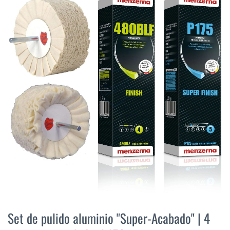
final
de
la
galería
de
imágenes
Saltar
al
Set de pulido aluminio "Super-Acabado" | 4
comienzo