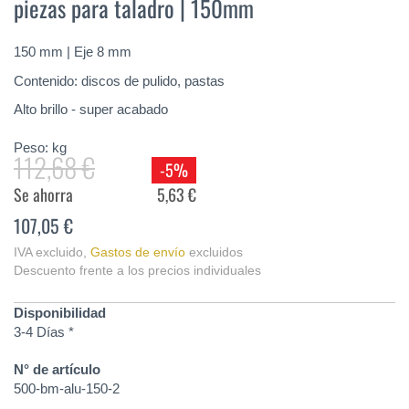
piezas para taladro | 150mm
de
la
galería
150 mm | Eje 8 mm
de
imágenes
Contenido: discos de pulido, pastas
Alto brillo - super acabado
Peso:
kg
112,68 €
-5%
Se ahorra
5,63 €
107,05 €
IVA excluido
,
Gastos de envío
excluidos
Descuento frente a los precios individuales
Disponibilidad
3-4 Días *
N° de artículo
500-bm-alu-150-2