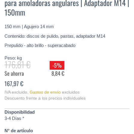
para amoladoras angulares | Adaptador M14 |
de
la
150mm
galería
de
imágenes
150 mm | Agujero 14 mm
Contenido: discos de pulido, pastas, adaptador M14
Prepulido - alto brillo - superacabado
Peso:
kg
176,81 €
-5%
Se ahorra
8,84 €
167,97 €
IVA excluido
,
Gastos de envío
excluidos
Descuento frente a los precios individuales
Disponibilidad
3-4 Días *
N° de artículo