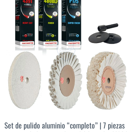
final
de
la
galería
de
imágenes
Saltar
al
Set de pulido aluminio “completo” | 7 piezas
comienzo